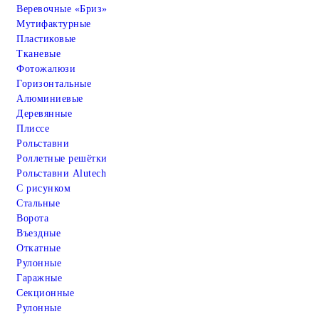
Веревочные «Бриз»
Мутифактурные
Пластиковые
Тканевые
Фотожалюзи
Горизонтальные
Алюминиевые
Деревянные
Плиссе
Рольставни
Роллетные решётки
Рольставни Alutech
С рисунком
Стальные
Ворота
Въездные
Откатные
Рулонные
Гаражные
Cекционные
Рулонные