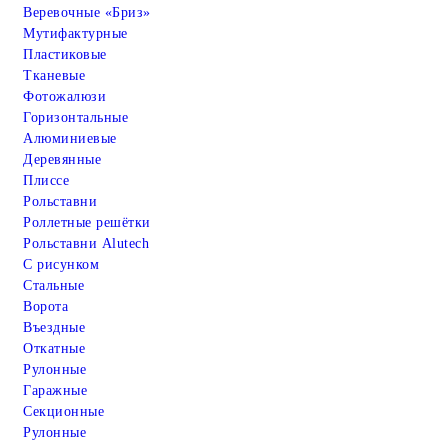
Веревочные «Бриз»
Мутифактурные
Пластиковые
Тканевые
Фотожалюзи
Горизонтальные
Алюминиевые
Деревянные
Плиссе
Рольставни
Роллетные решётки
Рольставни Alutech
С рисунком
Стальные
Ворота
Въездные
Откатные
Рулонные
Гаражные
Cекционные
Рулонные