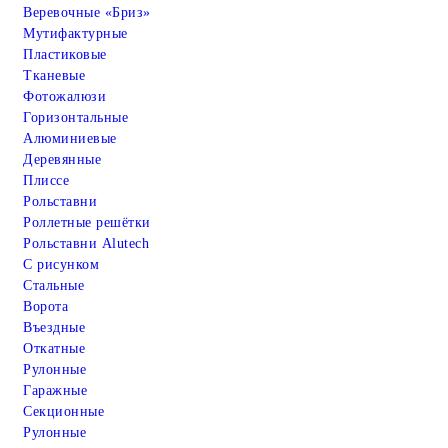
Веревочные «Бриз»
Мутифактурные
Пластиковые
Тканевые
Фотожалюзи
Горизонтальные
Алюминиевые
Деревянные
Плиссе
Рольставни
Роллетные решётки
Рольставни Alutech
С рисунком
Стальные
Ворота
Въездные
Откатные
Рулонные
Гаражные
Cекционные
Рулонные