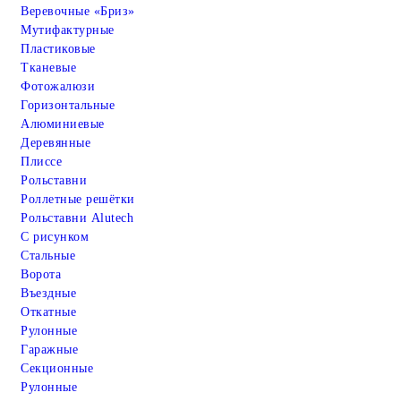
Веревочные «Бриз»
Мутифактурные
Пластиковые
Тканевые
Фотожалюзи
Горизонтальные
Алюминиевые
Деревянные
Плиссе
Рольставни
Роллетные решётки
Рольставни Alutech
С рисунком
Стальные
Ворота
Въездные
Откатные
Рулонные
Гаражные
Cекционные
Рулонные