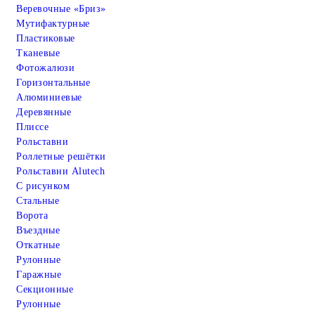
Веревочные «Бриз»
Мутифактурные
Пластиковые
Тканевые
Фотожалюзи
Горизонтальные
Алюминиевые
Деревянные
Плиссе
Рольставни
Роллетные решётки
Рольставни Alutech
С рисунком
Стальные
Ворота
Въездные
Откатные
Рулонные
Гаражные
Cекционные
Рулонные