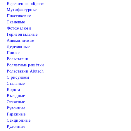
Веревочные «Бриз»
Мутифактурные
Пластиковые
Тканевые
Фотожалюзи
Горизонтальные
Алюминиевые
Деревянные
Плиссе
Рольставни
Роллетные решётки
Рольставни Alutech
С рисунком
Стальные
Ворота
Въездные
Откатные
Рулонные
Гаражные
Cекционные
Рулонные