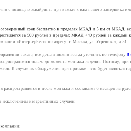
ично с помощью эквайринга при выезде к вам нашего замерщика или
го оговоренный срок бесплатно в пределах МКАД и 5 км от МКАД, ес
ществляется за 500 рублей в пределах МКАД +40 рублей за каждый
мпании «ИнтерьерБест» по адресу: г. Москва, ул. Угрешская, д.31.
формлении заказа, все детали можно всегда уточнить по телефону
8 
аспространяется только до момента монтажа изделия. Поэтому, при 
ктов. В случае их обнаружения при приемке - это будет являться 
я распространяется и после монтажа и составляет 6 месяцев на рул
за исключением негарантийных случаев:
 компании;