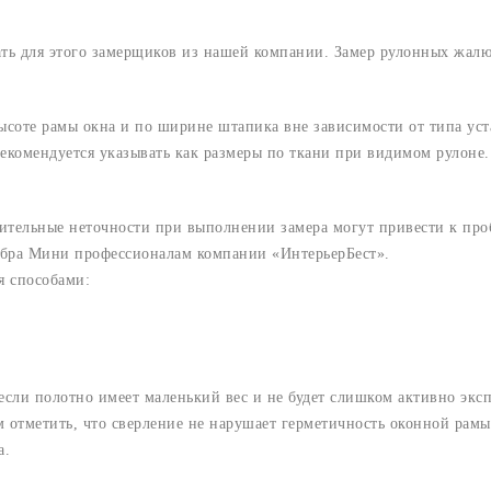
ать для этого замерщиков из нашей компании. Замер рулонных жал
ысоте рамы окна и по ширине штапика вне зависимости от типа ус
екомендуется указывать как размеры по ткани при видимом рулоне.
ачительные неточности при выполнении замера могут привести к п
Зебра Мини профессионалам компании «ИнтерьерБест».
я способами:
сли полотно имеет маленький вес и не будет слишком активно эксп
м отметить, что сверление не нарушает герметичность оконной рам
а.