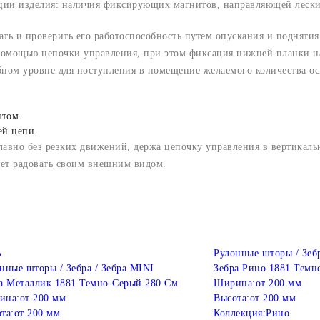
ации изделия: наличия фиксирующих магнитов, направляющей лески
ать и проверить его работоспособность путем опускания и поднятия
 помощью цепочки управления, при этом фиксация нижней планки н
бном уровне для поступления в помещение желаемого количества о
нтом.
ей цепи.
лавно без резких движений, держа цепочку управления в вертикал
дет радовать своим внешним видом.
%
Рулонные шторы / Зебр
нные шторы / Зебра / Зебра MINI
Зебра Рино 1881 Темн
а Металлик 1881 Темно-Серый 280 См
Ширина:
от 200 мм
ина:
от 200 мм
Высота:
от 200 мм
та:
от 200 мм
Коллекция:
Рино