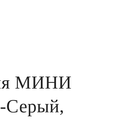
рия МИНИ
о-Серый,