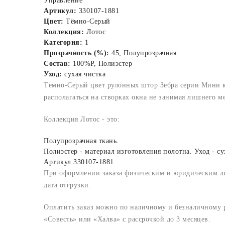
Управление
Артикул:
330107-1881
Цвет:
Тёмно-Серый
Коллекция:
Лотос
Категория:
1
Прозрачность (%):
45, Полупрозрачная
Состав:
100%P, Полиэстер
Уход:
сухая чистка
Тёмно-Серый цвет рулонных штор Зебра серии Мини к
располагаться на створках окна не занимая лишнего м
Коллекция Лотос - это:
Полупрозрачная ткань.
Полиэстер - материал изготовления полотна. Уход - су
Артикул 330107-1881.
При оформлении заказа физическим и юридическим лица
дата отгрузки.
Оплатить заказ можно по наличному и безналичному ра
«Совесть» или «Халва» с рассрочкой до 3 месяцев.