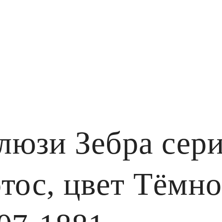
люзи Зебра се
тос, цвет Тёмн