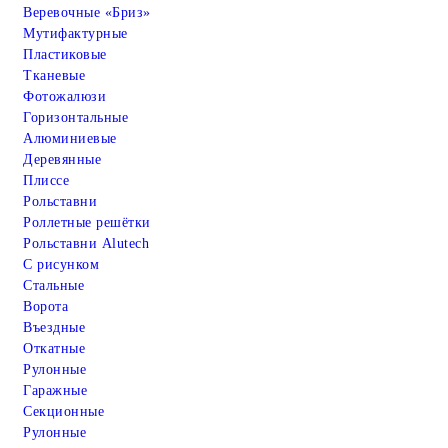
Веревочные «Бриз»
Мутифактурные
Пластиковые
Тканевые
Фотожалюзи
Горизонтальные
Алюминиевые
Деревянные
Плиссе
Рольставни
Роллетные решётки
Рольставни Alutech
С рисунком
Стальные
Ворота
Въездные
Откатные
Рулонные
Гаражные
Cекционные
Рулонные