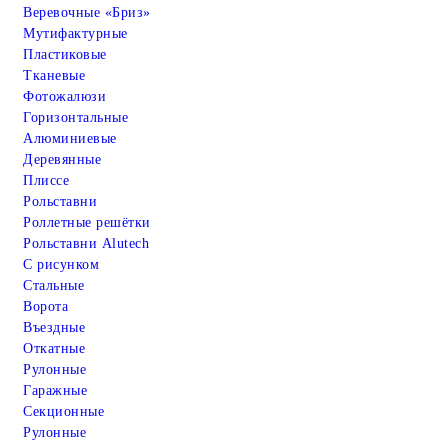
Веревочные «Бриз»
Мутифактурные
Пластиковые
Тканевые
Фотожалюзи
Горизонтальные
Алюминиевые
Деревянные
Плиссе
Рольставни
Роллетные решётки
Рольставни Alutech
С рисунком
Стальные
Ворота
Въездные
Откатные
Рулонные
Гаражные
Cекционные
Рулонные