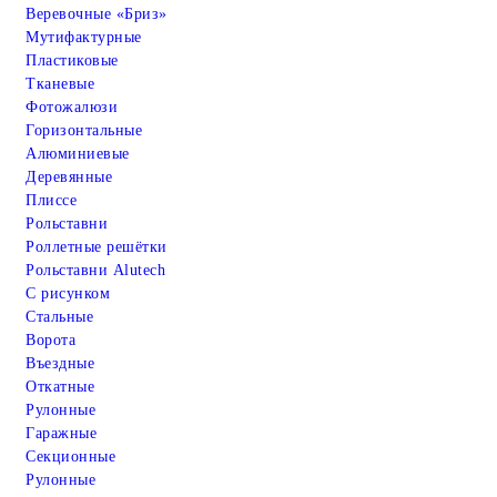
Веревочные «Бриз»
Мутифактурные
Пластиковые
Тканевые
Фотожалюзи
Горизонтальные
Алюминиевые
Деревянные
Плиссе
Рольставни
Роллетные решётки
Рольставни Alutech
С рисунком
Стальные
Ворота
Въездные
Откатные
Рулонные
Гаражные
Cекционные
Рулонные