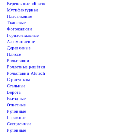
Веревочные «Бриз»
Мутифактурные
Пластиковые
Тканевые
Фотожалюзи
Горизонтальные
Алюминиевые
Деревянные
Плиссе
Рольставни
Роллетные решётки
Рольставни Alutech
С рисунком
Стальные
Ворота
Въездные
Откатные
Рулонные
Гаражные
Cекционные
Рулонные