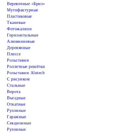
Веревочные «Бриз»
Мутифактурные
Пластиковые
Тканевые
Фотожалюзи
Горизонтальные
Алюминиевые
Деревянные
Плиссе
Рольставни
Роллетные решётки
Рольставни Alutech
С рисунком
Стальные
Ворота
Въездные
Откатные
Рулонные
Гаражные
Cекционные
Рулонные