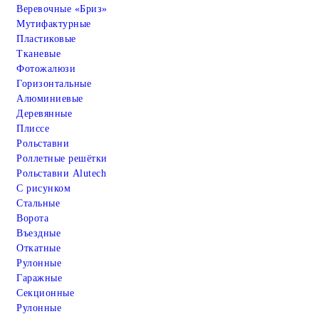
Веревочные «Бриз»
Мутифактурные
Пластиковые
Тканевые
Фотожалюзи
Горизонтальные
Алюминиевые
Деревянные
Плиссе
Рольставни
Роллетные решётки
Рольставни Alutech
С рисунком
Стальные
Ворота
Въездные
Откатные
Рулонные
Гаражные
Cекционные
Рулонные