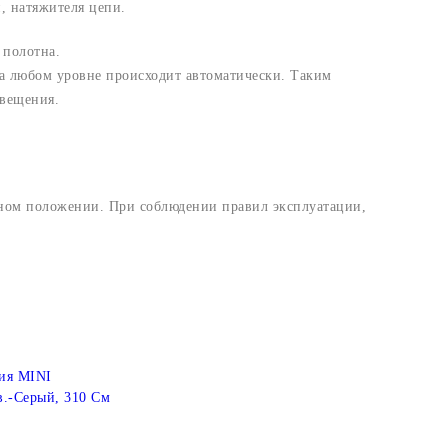
, натяжителя цепи.
 полотна.
а любом уровне происходит автоматически. Таким
свещения.
ьном положении. При соблюдении правил эксплуатации,
ия MINI
в.-Серый, 310 См