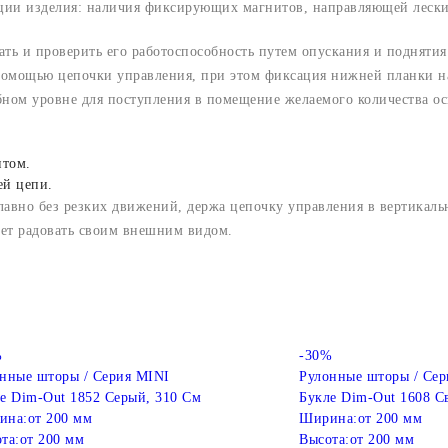
ации изделия: наличия фиксирующих магнитов, направляющей лески
ать и проверить его работоспособность путем опускания и поднятия
 помощью цепочки управления, при этом фиксация нижней планки н
бном уровне для поступления в помещение желаемого количества о
нтом.
ей цепи.
лавно без резких движений, держа цепочку управления в вертикал
дет радовать своим внешним видом.
%
-30%
нные шторы / Серия MINI
Рулонные шторы / Сер
е Dim-Out 1852 Серый, 310 См
Букле Dim-Out 1608 С
ина:
от 200 мм
Ширина:
от 200 мм
та:
от 200 мм
Высота:
от 200 мм