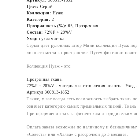
Артикул:
300813-1852
Цвет:
Серый
Коллекция:
Нуаж
Категория:
2
Прозрачность (%):
65, Прозрачная
Состав:
72%P + 28%V
Уход:
сухая чистка
Серый цвет рулонных штор Мини коллекции Нуаж подой
лишнего места в пространстве. Путем фиксации полот
Коллекция Нуаж - это:
Прозрачная ткань.
72%P + 28%V - материал изготовления полотна. Уход -
Артикул 300813-1852.
Также, у вас всегда есть возможность выбрать ткань п
означает категорию самых премиальных тканей. Ткань 
При оформлении заказа физическим и юридическим лица
Оплата заказа возможна по наличному и безналичному 
«Совесть» или «Халва» с рассрочкой до 3 месяцев.