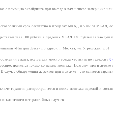
аказ с помощью эквайринга при выезде к вам нашего замерщика ил
о оговоренный срок
бесплатно в пределах МКАД и 5 км от МКАД, ес
ществляется за 500 рублей в пределах МКАД +40 рублей за каждый
компании «ИнтерьерБест» по адресу:
г. Москва, ул. Угрешская, д.31.
формлении заказа, все детали можно всегда уточнить по телефону
8 
 распространяется только до начала монтажа. Поэтому, при приемке
В случае обнаружения дефектов при приемке - это является гарант
люч» гарантия распространяется и после монтажа изделий и составл
за исключением негарантийных случаев: