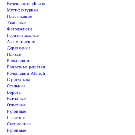
Веревочные «Бриз»
Мутифактурные
Пластиковые
Тканевые
Фотожалюзи
Горизонтальные
Алюминиевые
Деревянные
Плиссе
Рольставни
Роллетные решётки
Рольставни Alutech
С рисунком
Стальные
Ворота
Въездные
Откатные
Рулонные
Гаражные
Cекционные
Рулонные