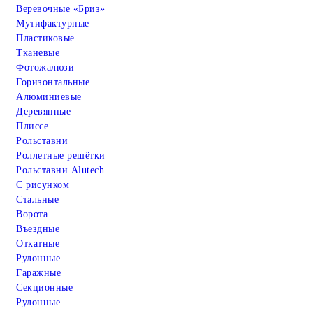
Веревочные «Бриз»
Мутифактурные
Пластиковые
Тканевые
Фотожалюзи
Горизонтальные
Алюминиевые
Деревянные
Плиссе
Рольставни
Роллетные решётки
Рольставни Alutech
С рисунком
Стальные
Ворота
Въездные
Откатные
Рулонные
Гаражные
Cекционные
Рулонные