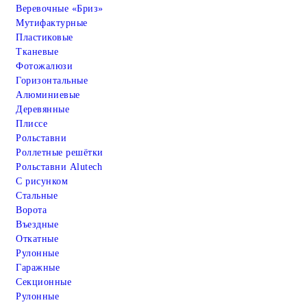
Веревочные «Бриз»
Мутифактурные
Пластиковые
Тканевые
Фотожалюзи
Горизонтальные
Алюминиевые
Деревянные
Плиссе
Рольставни
Роллетные решётки
Рольставни Alutech
С рисунком
Стальные
Ворота
Въездные
Откатные
Рулонные
Гаражные
Cекционные
Рулонные