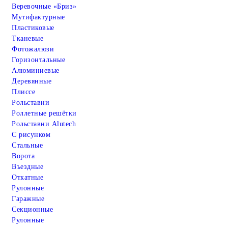
Веревочные «Бриз»
Мутифактурные
Пластиковые
Тканевые
Фотожалюзи
Горизонтальные
Алюминиевые
Деревянные
Плиссе
Рольставни
Роллетные решётки
Рольставни Alutech
С рисунком
Стальные
Ворота
Въездные
Откатные
Рулонные
Гаражные
Cекционные
Рулонные