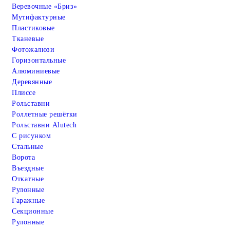
Веревочные «Бриз»
Мутифактурные
Пластиковые
Тканевые
Фотожалюзи
Горизонтальные
Алюминиевые
Деревянные
Плиссе
Рольставни
Роллетные решётки
Рольставни Alutech
С рисунком
Стальные
Ворота
Въездные
Откатные
Рулонные
Гаражные
Cекционные
Рулонные