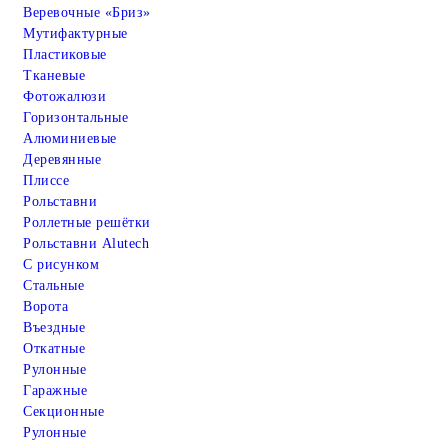
Веревочные «Бриз»
Мутифактурные
Пластиковые
Тканевые
Фотожалюзи
Горизонтальные
Алюминиевые
Деревянные
Плиссе
Рольставни
Роллетные решётки
Рольставни Alutech
С рисунком
Стальные
Ворота
Въездные
Откатные
Рулонные
Гаражные
Cекционные
Рулонные