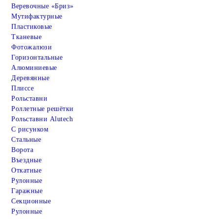
Веревочные «Бриз»
Мутифактурные
Пластиковые
Тканевые
Фотожалюзи
Горизонтальные
Алюминиевые
Деревянные
Плиссе
Рольставни
Роллетные решётки
Рольставни Alutech
С рисунком
Стальные
Ворота
Въездные
Откатные
Рулонные
Гаражные
Cекционные
Рулонные