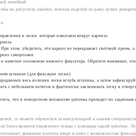
кой линейкой.
тобы не допустить ошибок, монтаж изделий на раму лучше доверит
ra.
правления и лески. которые намотаны вокруг карниза.
рниза.
 При этом, убедитесь, что карниз не перекрывает световой проем, 
арниз саморезами.
у и наметьте положение нижнего фиксатора. Обратите внимание, что
нем штапике (для фиксации лески).
продвиньте весь излишек лески вглубь штапика, а затем зафиксируй
ить с небольшим натягом и фактически заклинивать леску в отверс
итесь, что в поворотном механизме цепочка проходит по заданным
елий, то можете обратиться за консультацией к нашим специалист
и Isotra является управление только с помощью одной цепочки. Л
спечивает движение полотна вверх и вниз с возможностью фиксац