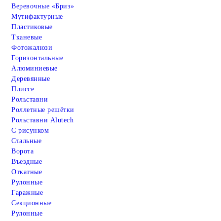
Веревочные «Бриз»
Мутифактурные
Пластиковые
Тканевые
Фотожалюзи
Горизонтальные
Алюминиевые
Деревянные
Плиссе
Рольставни
Роллетные решётки
Рольставни Alutech
С рисунком
Стальные
Ворота
Въездные
Откатные
Рулонные
Гаражные
Cекционные
Рулонные