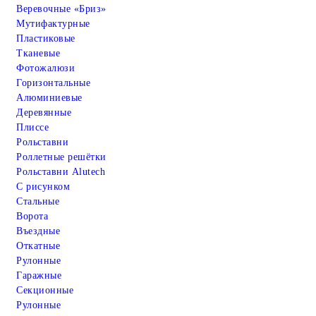
Веревочные «Бриз»
Мутифактурные
Пластиковые
Тканевые
Фотожалюзи
Горизонтальные
Алюминиевые
Деревянные
Плиссе
Рольставни
Роллетные решётки
Рольставни Alutech
С рисунком
Стальные
Ворота
Въездные
Откатные
Рулонные
Гаражные
Cекционные
Рулонные