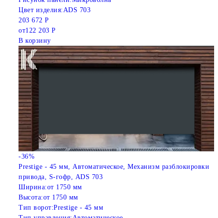
Цвет изделия:
ADS 703
203 672 Р
от
122 203 Р
В корзину
-36%
Prestige - 45 мм, Автоматическое, Механизм разблокировки
привода, S-гофр, ADS 703
Ширина:
от 1750 мм
Высота:
от 1750 мм
Тип ворот:
Prestige - 45 мм
Тип управления:
Автоматическое