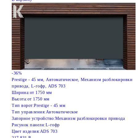
-36%
Prestige - 45 мм, Автоматическое, Механизм разблокировки
привода, L-гофр, ADS 703
Ширина:
от 1750 мм
Высота:
от 1750 мм
Тип ворот:
Prestige - 45 мм
Тип управления:
Автоматическое
Запорное устройство:
Механизм разблокировки привода
Рисунок панели:
L-гофр
Цвет изделия:
ADS 703
217 831 Р