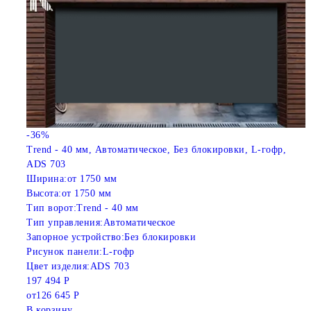
-36%
Trend - 40 мм, Автоматическое, Без блокировки, L-гофр,
ADS 703
Ширина:
от 1750 мм
Высота:
от 1750 мм
Тип ворот:
Trend - 40 мм
Тип управления:
Автоматическое
Запорное устройство:
Без блокировки
Рисунок панели:
L-гофр
Цвет изделия:
ADS 703
197 494 Р
от
126 645 Р
В корзину