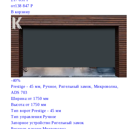
от
138 847 Р
В корзину
-40%
Prestige - 45 мм, Ручное, Ригельный замок, Микроволна,
ADS 703
Ширина:
от 1750 мм
Высота:
от 1750 мм
Тип ворот:
Prestige - 45 мм
Тип управления:
Ручное
Запорное устройство:
Ригельный замок
Рисунок панели:
Микроволна