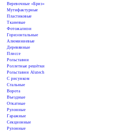
Веревочные «Бриз»
Мутифактурные
Пластиковые
Тканевые
Фотожалюзи
Горизонтальные
Алюминиевые
Деревянные
Плиссе
Рольставни
Роллетные решётки
Рольставни Alutech
С рисунком
Стальные
Ворота
Въездные
Откатные
Рулонные
Гаражные
Cекционные
Рулонные