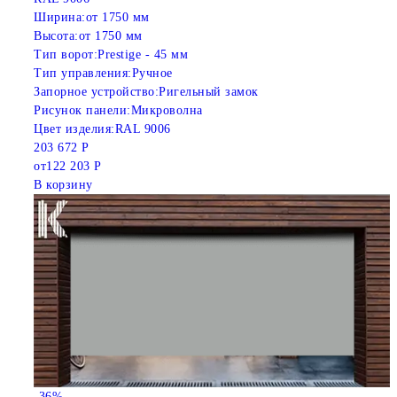
Ширина:
от 1750 мм
Высота:
от 1750 мм
Тип ворот:
Prestige - 45 мм
Тип управления:
Ручное
Запорное устройство:
Ригельный замок
Рисунок панели:
Микроволна
Цвет изделия:
RAL 9006
203 672 Р
от
122 203 Р
В корзину
-36%