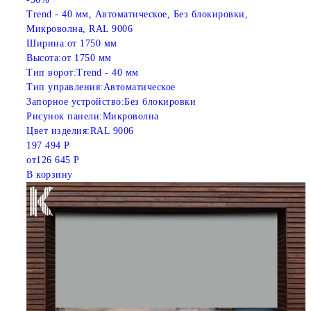
Trend - 40 мм, Автоматическое, Без блокировки,
Микроволна, RAL 9006
Ширина:
от 1750 мм
Высота:
от 1750 мм
Тип ворот:
Trend - 40 мм
Тип управления:
Автоматическое
Запорное устройство:
Без блокировки
Рисунок панели:
Микроволна
Цвет изделия:
RAL 9006
197 494 Р
от
126 645 Р
В корзину