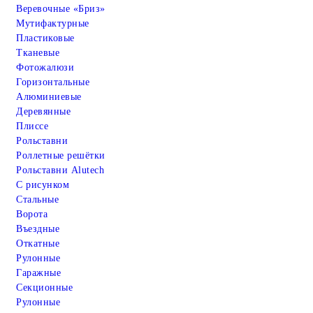
Веревочные «Бриз»
Мутифактурные
Пластиковые
Тканевые
Фотожалюзи
Горизонтальные
Алюминиевые
Деревянные
Плиссе
Рольставни
Роллетные решётки
Рольставни Alutech
С рисунком
Стальные
Ворота
Въездные
Откатные
Рулонные
Гаражные
Cекционные
Рулонные