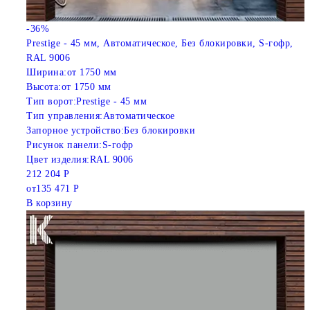
-36%
Prestige - 45 мм, Автоматическое, Без блокировки, S-гофр,
RAL 9006
Ширина:
от 1750 мм
Высота:
от 1750 мм
Тип ворот:
Prestige - 45 мм
Тип управления:
Автоматическое
Запорное устройство:
Без блокировки
Рисунок панели:
S-гофр
Цвет изделия:
RAL 9006
212 204 Р
от
135 471 Р
В корзину