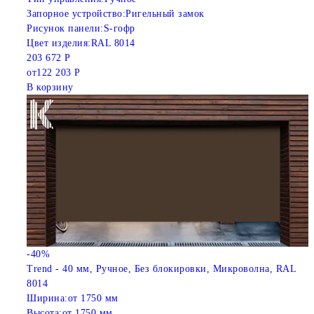
Запорное устройство:
Ригельный замок
Рисунок панели:
S-гофр
Цвет изделия:
RAL 8014
203 672 Р
от
122 203 Р
В корзину
-40%
Trend - 40 мм, Ручное, Без блокировки, Микроволна, RAL
8014
Ширина:
от 1750 мм
Высота:
от 1750 мм