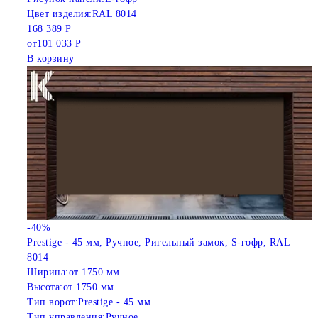
Цвет изделия:
RAL 8014
168 389 Р
от
101 033 Р
В корзину
-40%
Prestige - 45 мм, Ручное, Ригельный замок, S-гофр, RAL
8014
Ширина:
от 1750 мм
Высота:
от 1750 мм
Тип ворот:
Prestige - 45 мм
Тип управления:
Ручное