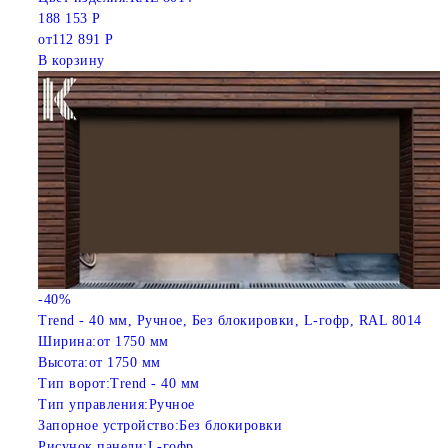
188 153 Р
от
112 891 Р
В корзину
-40%
Trend - 40 мм, Ручное, Без блокировки, L-гофр, RAL 8014
Ширина:
от 1750 мм
Высота:
от 1750 мм
Тип ворот:
Trend - 40 мм
Тип управления:
Ручное
Запорное устройство:
Без блокировки
Рисунок панели:
L-гофр