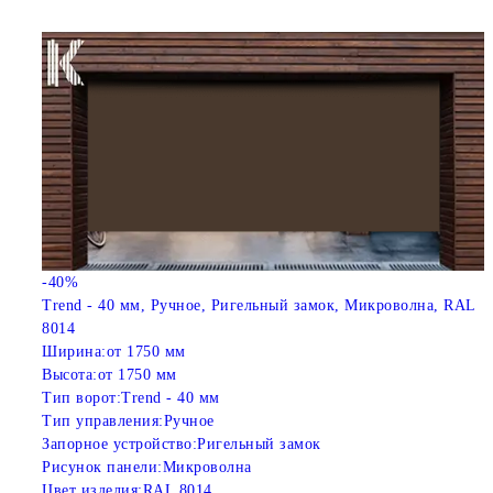
-40%
Trend - 40 мм, Ручное, Ригельный замок, Микроволна, RAL
8014
Ширина:
от 1750 мм
Высота:
от 1750 мм
Тип ворот:
Trend - 40 мм
Тип управления:
Ручное
Запорное устройство:
Ригельный замок
Рисунок панели:
Микроволна
Цвет изделия:
RAL 8014