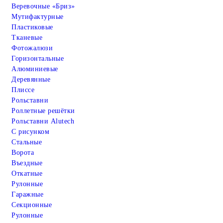
Веревочные «Бриз»
Мутифактурные
Пластиковые
Тканевые
Фотожалюзи
Горизонтальные
Алюминиевые
Деревянные
Плиссе
Рольставни
Роллетные решётки
Рольставни Alutech
С рисунком
Стальные
Ворота
Въездные
Откатные
Рулонные
Гаражные
Cекционные
Рулонные