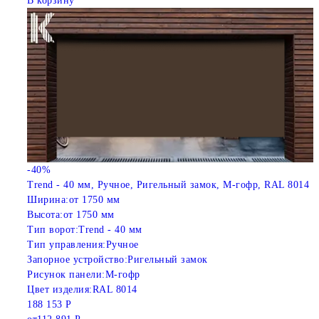
В корзину
-40%
Trend - 40 мм, Ручное, Ригельный замок, M-гофр, RAL 8014
Ширина:
от 1750 мм
Высота:
от 1750 мм
Тип ворот:
Trend - 40 мм
Тип управления:
Ручное
Запорное устройство:
Ригельный замок
Рисунок панели:
M-гофр
Цвет изделия:
RAL 8014
188 153 Р