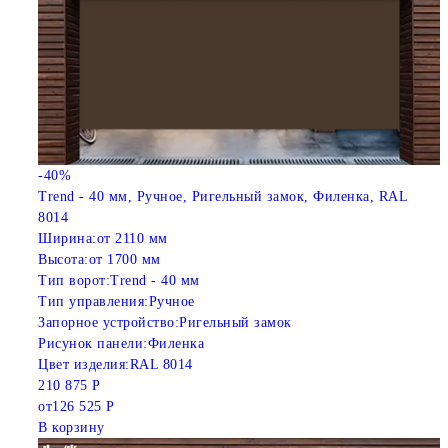
-40%
Trend - 40 мм, Ручное, Ригельный замок, Филенка, RAL
8014
Ширина:
от 2110 мм
Высота:
от 1700 мм
Тип ворот:
Trend - 40 мм
Тип управления:
Ручное
Запорное устройство:
Ригельный замок
Рисунок панели:
Филенка
Цвет изделия:
RAL 8014
210 875 Р
от
126 525 Р
В корзину