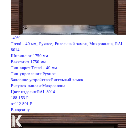
-40%
Trend - 40 мм, Ручное, Ригельный замок, Микроволна, RAL
8014
Ширина:
от 1750 мм
Высота:
от 1750 мм
Тип ворот:
Trend - 40 мм
Тип управления:
Ручное
Запорное устройство:
Ригельный замок
Рисунок панели:
Микроволна
Цвет изделия:
RAL 8014
188 153 Р
от
112 891 Р
В корзину