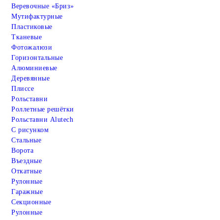
Веревочные «Бриз»
Мутифактурные
Пластиковые
Тканевые
Фотожалюзи
Горизонтальные
Алюминиевые
Деревянные
Плиссе
Рольставни
Роллетные решётки
Рольставни Alutech
С рисунком
Стальные
Ворота
Въездные
Откатные
Рулонные
Гаражные
Cекционные
Рулонные