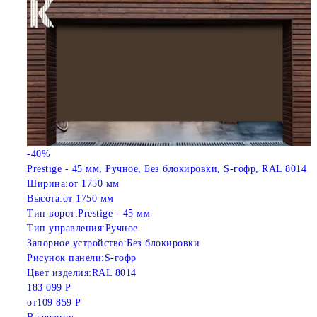
-40%
Prestige - 45 мм, Ручное, Без блокировки, S-гофр, RAL 8014
Ширина:
от 1750 мм
Высота:
от 1750 мм
Тип ворот:
Prestige - 45 мм
Тип управления:
Ручное
Запорное устройство:
Без блокировки
Рисунок панели:
S-гофр
Цвет изделия:
RAL 8014
183 099 Р
от
109 859 Р