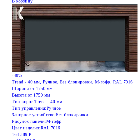
В корзину
-40%
Trend - 40 мм, Ручное, Без блокировки, M-гофр, RAL 7016
Ширина:
от 1750 мм
Высота:
от 1750 мм
Тип ворот:
Trend - 40 мм
Тип управления:
Ручное
Запорное устройство:
Без блокировки
Рисунок панели:
M-гофр
Цвет изделия:
RAL 7016
168 389 Р