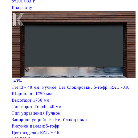
от
101 033 Р
В корзину
-40%
Trend - 40 мм, Ручное, Без блокировки, S-гофр, RAL 7016
Ширина:
от 1750 мм
Высота:
от 1750 мм
Тип ворот:
Trend - 40 мм
Тип управления:
Ручное
Запорное устройство:
Без блокировки
Рисунок панели:
S-гофр
Цвет изделия:
RAL 7016