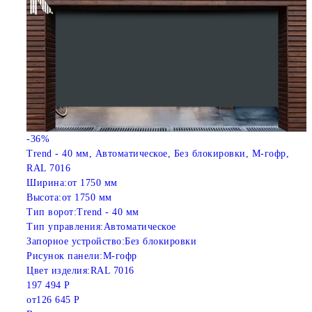
-36%
Trend - 40 мм, Автоматическое, Без блокировки, M-гофр,
RAL 7016
Ширина:
от 1750 мм
Высота:
от 1750 мм
Тип ворот:
Trend - 40 мм
Тип управления:
Автоматическое
Запорное устройство:
Без блокировки
Рисунок панели:
M-гофр
Цвет изделия:
RAL 7016
197 494 Р
от
126 645 Р