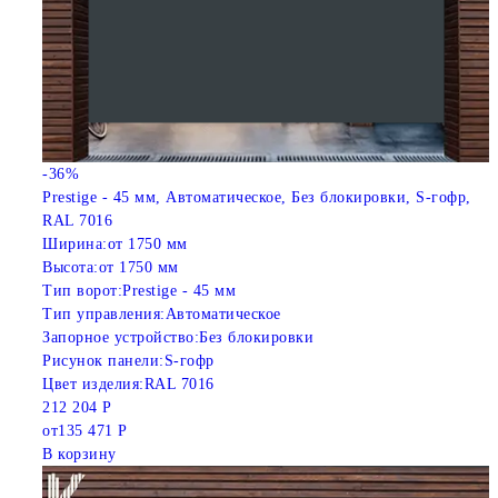
-36%
Prestige - 45 мм, Автоматическое, Без блокировки, S-гофр,
RAL 7016
Ширина:
от 1750 мм
Высота:
от 1750 мм
Тип ворот:
Prestige - 45 мм
Тип управления:
Автоматическое
Запорное устройство:
Без блокировки
Рисунок панели:
S-гофр
Цвет изделия:
RAL 7016
212 204 Р
от
135 471 Р
В корзину