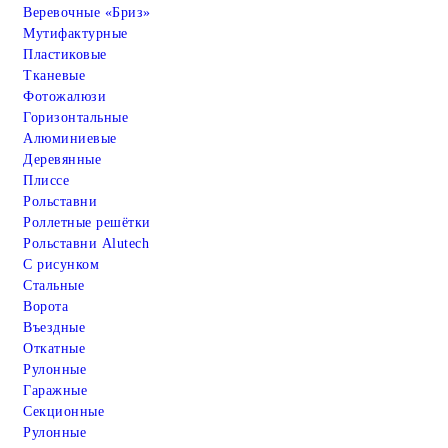
Веревочные «Бриз»
Мутифактурные
Пластиковые
Тканевые
Фотожалюзи
Горизонтальные
Алюминиевые
Деревянные
Плиссе
Рольставни
Роллетные решётки
Рольставни Alutech
С рисунком
Стальные
Ворота
Въездные
Откатные
Рулонные
Гаражные
Cекционные
Рулонные