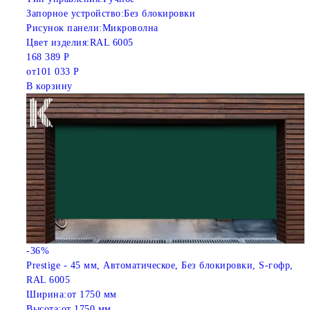
Запорное устройство:
Без блокировки
Рисунок панели:
Микроволна
Цвет изделия:
RAL 6005
168 389 Р
от
101 033 Р
В корзину
-36%
Prestige - 45 мм, Автоматическое, Без блокировки, S-гофр,
RAL 6005
Ширина:
от 1750 мм
Высота:
от 1750 мм