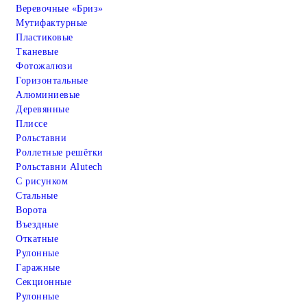
Веревочные «Бриз»
Мутифактурные
Пластиковые
Тканевые
Фотожалюзи
Горизонтальные
Алюминиевые
Деревянные
Плиссе
Рольставни
Роллетные решётки
Рольставни Alutech
С рисунком
Стальные
Ворота
Въездные
Откатные
Рулонные
Гаражные
Cекционные
Рулонные