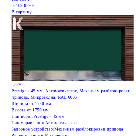
от
109 859 Р
В корзину
-36%
Prestige - 45 мм, Автоматическое, Механизм разблокировки
привода, Микроволна, RAL 6005
Ширина:
от 1750 мм
Высота:
от 1750 мм
Тип ворот:
Prestige - 45 мм
Тип управления:
Автоматическое
Запорное устройство:
Механизм разблокировки привода
Рисунок панели:
Микроволна