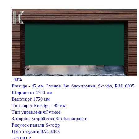
-40%
Prestige - 45 мм, Ручное, Без блокировки, S-гофр, RAL 6005
Ширина:
от 1750 мм
Высота:
от 1750 мм
Тип ворот:
Prestige - 45 мм
Тип управления:
Ручное
Запорное устройство:
Без блокировки
Рисунок панели:
S-гофр
Цвет изделия:
RAL 6005
183 099 Р