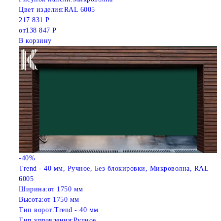
Цвет изделия:
RAL 6005
217 831 Р
от
138 847 Р
В корзину
-40%
Trend - 40 мм, Ручное, Без блокировки, Микроволна, RAL
6005
Ширина:
от 1750 мм
Высота:
от 1750 мм
Тип ворот:
Trend - 40 мм
Тип управления:
Ручное