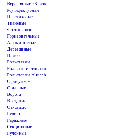
Веревочные «Бриз»
Мутифактурные
Пластиковые
Тканевые
Фотожалюзи
Горизонтальные
Алюминиевые
Деревянные
Плиссе
Рольставни
Роллетные решётки
Рольставни Alutech
С рисунком
Стальные
Ворота
Въездные
Откатные
Рулонные
Гаражные
Cекционные
Рулонные