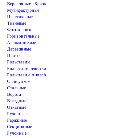
Веревочные «Бриз»
Мутифактурные
Пластиковые
Тканевые
Фотожалюзи
Горизонтальные
Алюминиевые
Деревянные
Плиссе
Рольставни
Роллетные решётки
Рольставни Alutech
С рисунком
Стальные
Ворота
Въездные
Откатные
Рулонные
Гаражные
Cекционные
Рулонные