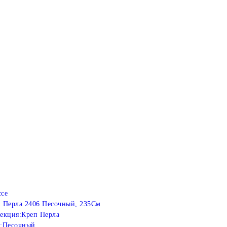
се
 Перла 2406 Песочный, 235См
екция:
Креп Перла
:
Песочный