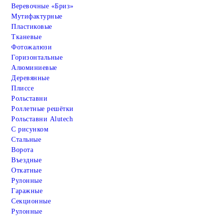
Веревочные «Бриз»
Мутифактурные
Пластиковые
Тканевые
Фотожалюзи
Горизонтальные
Алюминиевые
Деревянные
Плиссе
Рольставни
Роллетные решётки
Рольставни Alutech
С рисунком
Стальные
Ворота
Въездные
Откатные
Рулонные
Гаражные
Cекционные
Рулонные