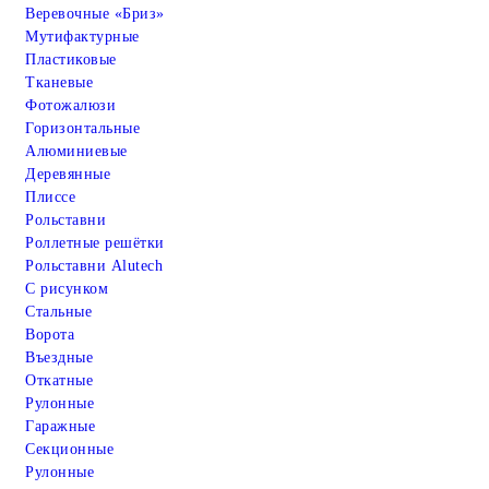
Веревочные «Бриз»
Мутифактурные
Пластиковые
Тканевые
Фотожалюзи
Горизонтальные
Алюминиевые
Деревянные
Плиссе
Рольставни
Роллетные решётки
Рольставни Alutech
С рисунком
Стальные
Ворота
Въездные
Откатные
Рулонные
Гаражные
Cекционные
Рулонные