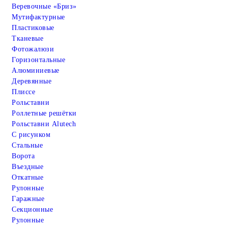
Веревочные «Бриз»
Мутифактурные
Пластиковые
Тканевые
Фотожалюзи
Горизонтальные
Алюминиевые
Деревянные
Плиссе
Рольставни
Роллетные решётки
Рольставни Alutech
С рисунком
Стальные
Ворота
Въездные
Откатные
Рулонные
Гаражные
Cекционные
Рулонные