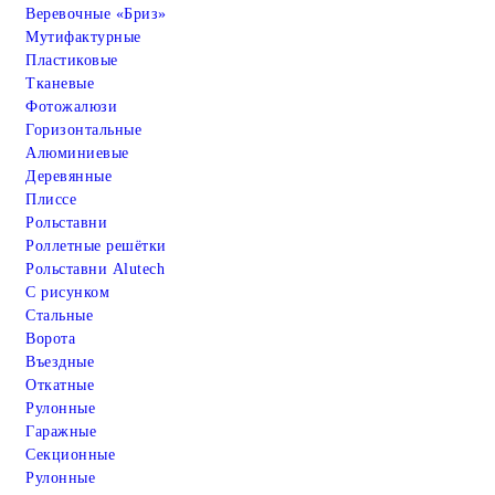
Веревочные «Бриз»
Мутифактурные
Пластиковые
Тканевые
Фотожалюзи
Горизонтальные
Алюминиевые
Деревянные
Плиссе
Рольставни
Роллетные решётки
Рольставни Alutech
С рисунком
Стальные
Ворота
Въездные
Откатные
Рулонные
Гаражные
Cекционные
Рулонные