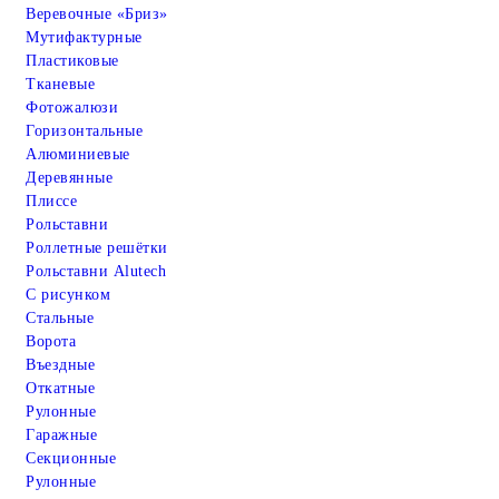
Веревочные «Бриз»
Мутифактурные
Пластиковые
Тканевые
Фотожалюзи
Горизонтальные
Алюминиевые
Деревянные
Плиссе
Рольставни
Роллетные решётки
Рольставни Alutech
С рисунком
Стальные
Ворота
Въездные
Откатные
Рулонные
Гаражные
Cекционные
Рулонные