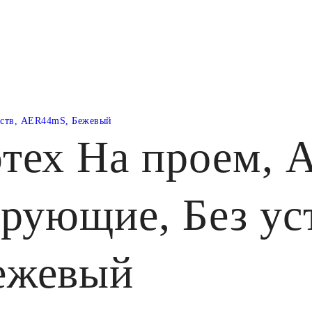
йств, AER44mS, Бежевый
тех На проем, А
рующие, Без ус
ежевый