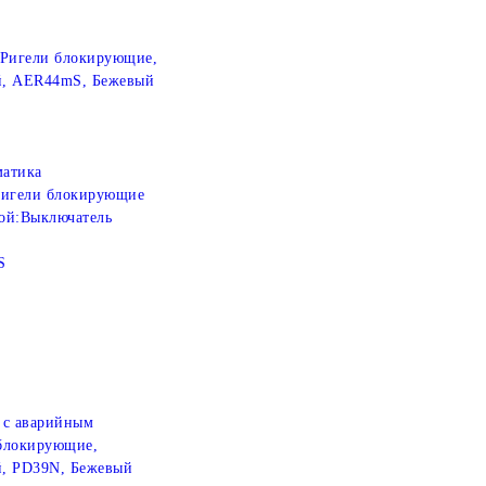
 Ригели блокирующие,
й, AER44mS, Бежевый
атика
игели блокирующие
ой:
Выключатель
S
 с аварийным
 блокирующие,
й, PD39N, Бежевый