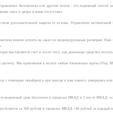
правление Автоматика или другим типом - это надежный способ за
аши окна и двери в ваше отсутствие.
ством дополнительной защиты от взлома. Управление автоматикой Б
матика можно купить на заказ по индивидуальным размерам. Наш з
о.
м выставляется счет и после того, как денежные средства поступаю
расчету. Мы принимаем к оплате любые банковские карты (Visa, Ma
аказ с помощью эквайринга при выезде к вам нашего замерщика ил
о оговоренный срок
бесплатно в пределах МКАД и 5 км от МКАД, ес
ществляется за 500 рублей в пределах МКАД +40 рублей за каждый