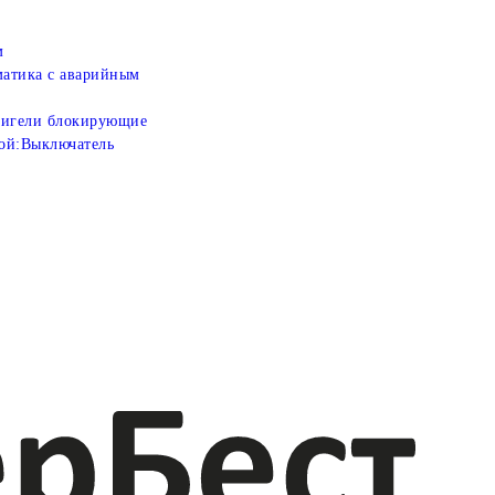
м
атика с аварийным
игели блокирующие
ой:
Выключатель