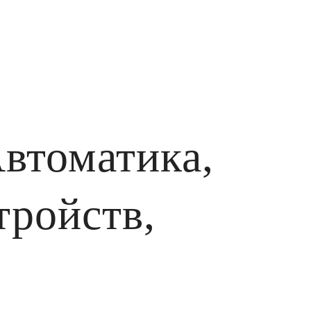
втоматика,
тройств,