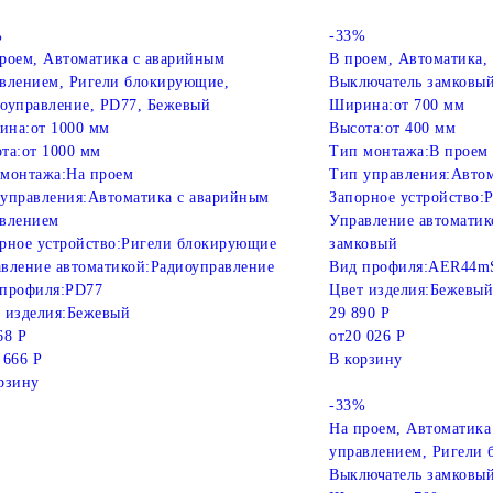
%
-33%
роем, Автоматика с аварийным
В проем, Автоматика,
влением, Ригели блокирующие,
Выключатель замковы
оуправление, PD77, Бежевый
Ширина:
от 700 мм
ина:
от 1000 мм
Высота:
от 400 мм
та:
от 1000 мм
Тип монтажа:
В проем
монтажа:
На проем
Тип управления:
Автом
управления:
Автоматика с аварийным
Запорное устройство:
Р
влением
Управление автоматик
рное устройство:
Ригели блокирующие
замковый
вление автоматикой:
Радиоуправление
Вид профиля:
AER44m
профиля:
PD77
Цвет изделия:
Бежевый
 изделия:
Бежевый
29 890 Р
68 Р
от
20 026 Р
 666 Р
В корзину
рзину
-33%
На проем, Автоматика
управлением, Ригели
Выключатель замковы