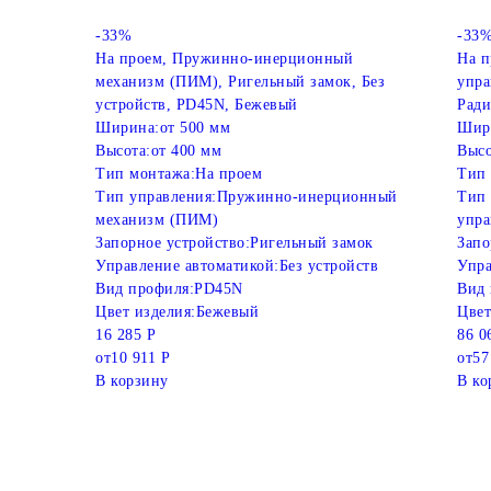
-33%
-33
На проем, Пружинно-инерционный
На п
механизм (ПИМ), Ригельный замок, Без
упра
устройств, PD45N, Бежевый
Ради
Ширина:
от 500 мм
Шир
Высота:
от 400 мм
Высо
Тип монтажа:
На проем
Тип 
Тип управления:
Пружинно-инерционный
Тип 
механизм (ПИМ)
упра
Запорное устройство:
Ригельный замок
Запо
Управление автоматикой:
Без устройств
Упра
Вид профиля:
PD45N
Вид 
Цвет изделия:
Бежевый
Цвет
16 285 Р
86 0
от
10 911 Р
от
57
В корзину
В ко