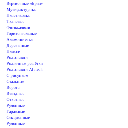
Веревочные «Бриз»
Мутифактурные
Пластиковые
Тканевые
Фотожалюзи
Горизонтальные
Алюминиевые
Деревянные
Плиссе
Рольставни
Роллетные решётки
Рольставни Alutech
С рисунком
Стальные
Ворота
Въездные
Откатные
Рулонные
Гаражные
Cекционные
Рулонные