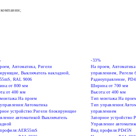
 компании;
%
-33%
роем, Автоматика, Ригели
На проем, Автоматика
ирующие, Выключатель накладной,
управлением, Ригели
55mS, RAL 9006
Радиоуправление, PD4
ина:
от 800 мм
Ширина:
от 700 мм
та:
от 400 мм
Высота:
от 400 мм
монтажа:
На проем
Тип монтажа:
На прое
управления:
Автоматика
Тип управления:
Автом
рное устройство:
Ригели блокирующие
управлением
вление автоматикой:
Выключатель
Запорное устройство:
Р
адной
Управление автоматик
профиля:
AER55mS
Вид профиля:
PD45N