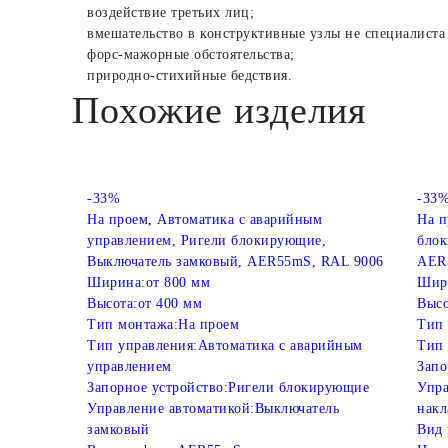
воздействие третьих лиц;
вмешательство в конструктивные узлы не специалиста
форс-мажорные обстоятельства;
природно-стихийные бедствия.
Похожие изделия
-33%
-33
На проем, Автоматика с аварийным
На п
управлением, Ригели блокирующие,
блок
Выключатель замковый, AER55mS, RAL 9006
AER
Ширина:
от 800 мм
Шир
Высота:
от 400 мм
Высо
Тип монтажа:
На проем
Тип 
Тип управления:
Автоматика с аварийным
Тип 
управлением
Запо
Запорное устройство:
Ригели блокирующие
Упра
Управление автоматикой:
Выключатель
накл
замковый
Вид 