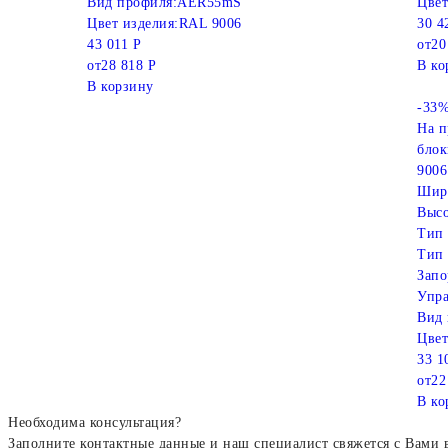
Вид профиля:
AER55mS
Цвет
Цвет изделия:
RAL 9006
30 4
43 011 Р
от
20
от
28 818 Р
В ко
В корзину
-33
На п
блок
9006
Шир
Высо
Тип 
Тип 
Запо
Упра
Вид 
Цвет
33 1
от
22
В ко
Необходима консультация?
Заполните контактные данные и наш специалист свяжется с Вами 