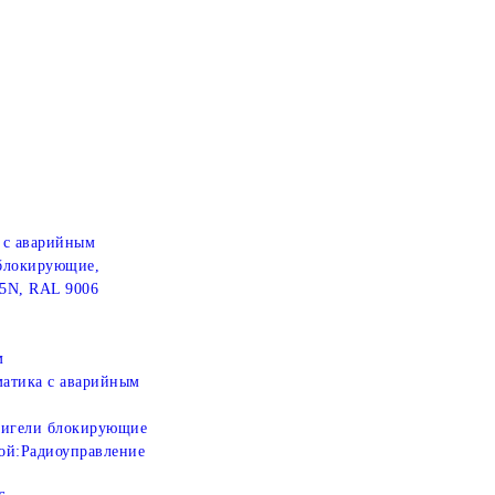
 с аварийным
 блокирующие,
5N, RAL 9006
м
атика с аварийным
игели блокирующие
ой:
Радиоуправление