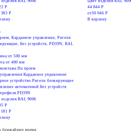
 изделия:
RAL 9006
Цвет изделия:
RAL 900
22 Р
44 844 Р
 383 Р
от
30 046 Р
рзину
В корзину
%
роем, Карданное управление, Ригели
ирующие, Без устройств, PD39N, RAL
ина:
от 500 мм
та:
от 400 мм
монтажа:
На проем
управления:
Карданное управление
рное устройство:
Ригели блокирующие
вление автоматикой:
Без устройств
профиля:
PD39N
 изделия:
RAL 9006
05 Р
 181 Р
рзину
в ближайшее время.