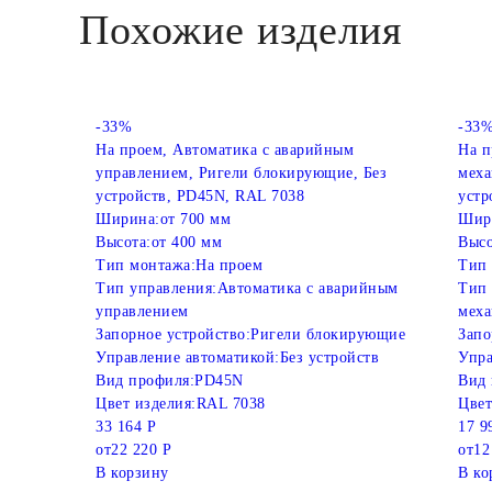
Похожие изделия
-33%
-33
На проем, Автоматика с аварийным
На 
управлением, Ригели блокирующие, Без
меха
устройств, PD45N, RAL 7038
устр
Ширина:
от 700 мм
Шир
Высота:
от 400 мм
Высо
Тип монтажа:
На проем
Тип 
Тип управления:
Автоматика с аварийным
Тип 
управлением
мех
Запорное устройство:
Ригели блокирующие
Запо
Управление автоматикой:
Без устройств
Упра
Вид профиля:
PD45N
Вид 
Цвет изделия:
RAL 7038
Цвет
33 164 Р
17 9
от
22 220 Р
от
12
В корзину
В ко