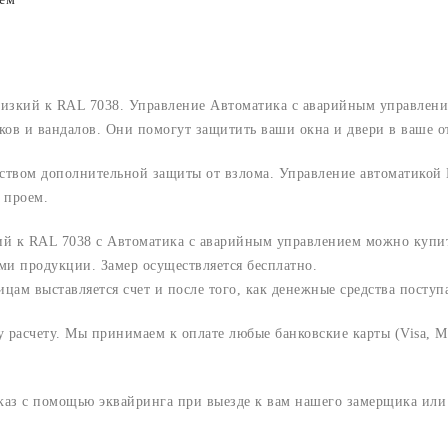
близкий к RAL 7038. Управление Автоматика с аварийным управлен
ов и вандалов. Они помогут защитить ваши окна и двери в ваше от
ством дополнительной защиты от взлома. Управление автоматикой 
 проем.
кий к RAL 7038 с Автоматика с аварийным управлением можно купи
ми продукции. Замер осуществляется бесплатно.
м выставляется счет и после того, как денежные средства поступаю
расчету. Мы принимаем к оплате любые банковские карты (Visa, Ma
аказ с помощью эквайринга при выезде к вам нашего замерщика ил