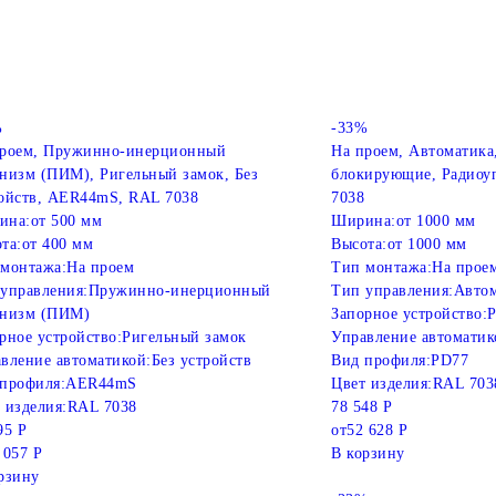
%
-33%
проем, Пружинно-инерционный
На проем, Автоматика
низм (ПИМ), Ригельный замок, Без
блокирующие, Радиоу
ойств, AER44mS, RAL 7038
7038
ина:
от 500 мм
Ширина:
от 1000 мм
та:
от 400 мм
Высота:
от 1000 мм
монтажа:
На проем
Тип монтажа:
На прое
управления:
Пружинно-инерционный
Тип управления:
Автом
анизм (ПИМ)
Запорное устройство:
Р
рное устройство:
Ригельный замок
Управление автоматик
вление автоматикой:
Без устройств
Вид профиля:
PD77
профиля:
AER44mS
Цвет изделия:
RAL 703
 изделия:
RAL 7038
78 548 Р
95 Р
от
52 628 Р
 057 Р
В корзину
рзину