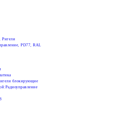
, Ригели
правление, PD77, RAL
м
атика
игели блокирующие
ой:
Радиоуправление
8