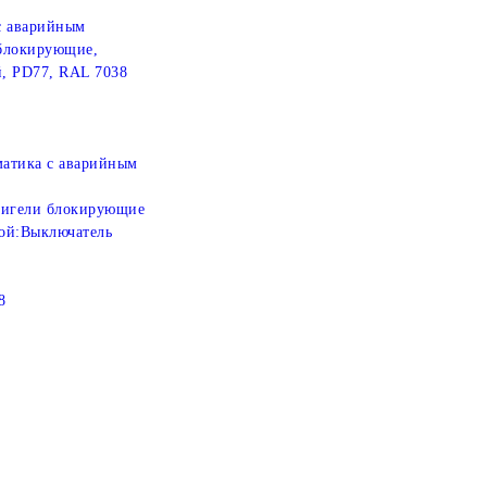
с аварийным
 блокирующие,
, PD77, RAL 7038
атика с аварийным
игели блокирующие
ой:
Выключатель
8