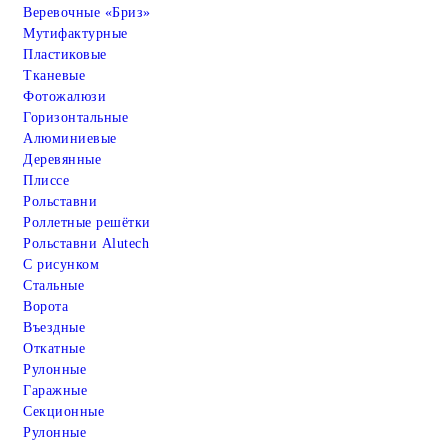
Веревочные «Бриз»
Мутифактурные
Пластиковые
Тканевые
Фотожалюзи
Горизонтальные
Алюминиевые
Деревянные
Плиссе
Рольставни
Роллетные решётки
Рольставни Alutech
С рисунком
Стальные
Ворота
Въездные
Откатные
Рулонные
Гаражные
Cекционные
Рулонные