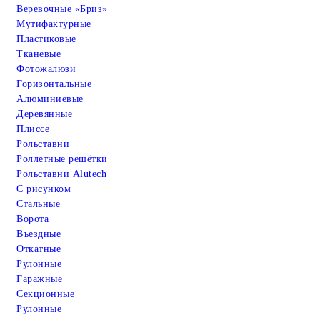
Веревочные «Бриз»
Мутифактурные
Пластиковые
Тканевые
Фотожалюзи
Горизонтальные
Алюминиевые
Деревянные
Плиссе
Рольставни
Роллетные решётки
Рольставни Alutech
С рисунком
Стальные
Ворота
Въездные
Откатные
Рулонные
Гаражные
Cекционные
Рулонные