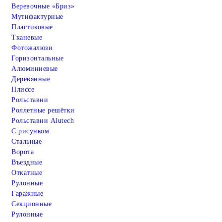
Веревочные «Бриз»
Мутифактурные
Пластиковые
Тканевые
Фотожалюзи
Горизонтальные
Алюминиевые
Деревянные
Плиссе
Рольставни
Роллетные решётки
Рольставни Alutech
С рисунком
Стальные
Ворота
Въездные
Откатные
Рулонные
Гаражные
Cекционные
Рулонные