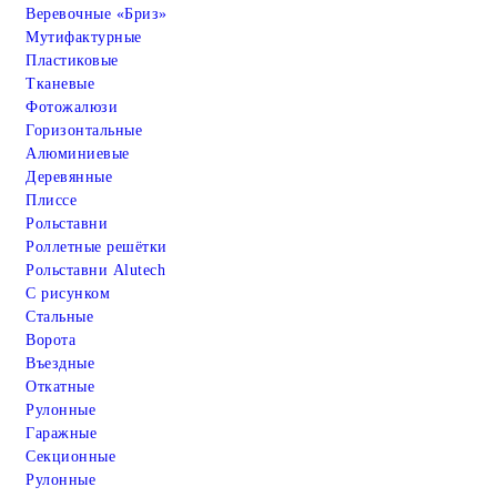
Веревочные «Бриз»
Мутифактурные
Пластиковые
Тканевые
Фотожалюзи
Горизонтальные
Алюминиевые
Деревянные
Плиссе
Рольставни
Роллетные решётки
Рольставни Alutech
С рисунком
Стальные
Ворота
Въездные
Откатные
Рулонные
Гаражные
Cекционные
Рулонные