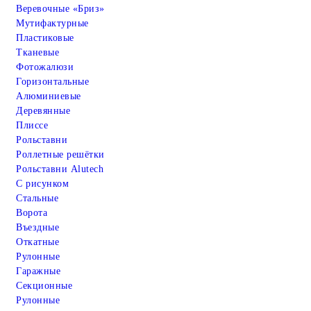
Веревочные «Бриз»
Мутифактурные
Пластиковые
Тканевые
Фотожалюзи
Горизонтальные
Алюминиевые
Деревянные
Плиссе
Рольставни
Роллетные решётки
Рольставни Alutech
С рисунком
Стальные
Ворота
Въездные
Откатные
Рулонные
Гаражные
Cекционные
Рулонные