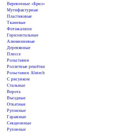
Веревочные «Бриз»
Мутифактурные
Пластиковые
Тканевые
Фотожалюзи
Горизонтальные
Алюминиевые
Деревянные
Плиссе
Рольставни
Роллетные решётки
Рольставни Alutech
С рисунком
Стальные
Ворота
Въездные
Откатные
Рулонные
Гаражные
Cекционные
Рулонные