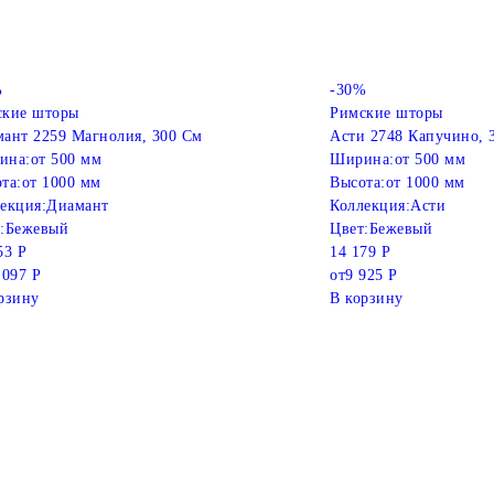
%
-30%
ские шторы
Римские шторы
ант 2259 Магнолия, 300 См
Асти 2748 Капучино, 
ина:
от 500 мм
Ширина:
от 500 мм
та:
от 1000 мм
Высота:
от 1000 мм
екция:
Диамант
Коллекция:
Асти
:
Бежевый
Цвет:
Бежевый
53 Р
14 179 Р
 097 Р
от
9 925 Р
рзину
В корзину