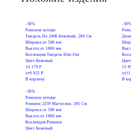
-30%
-30
Римские шторы
Рим
Твидель Do 2406 Бежевый, 280 См
Диам
Ширина:
от 500 мм
Шир
Высота:
от 1000 мм
Высо
Коллекция:
Твидель Dim-Out
Колл
Цвет:
Бежевый
Цвет
14 179 Р
15 8
от
9 925 Р
от
11
В корзину
В ко
-30%
Римские шторы
Римини 2259 Магнолия, 285 См
Ширина:
от 500 мм
Высота:
от 1000 мм
Коллекция:
Римини
Цвет:
Бежевый