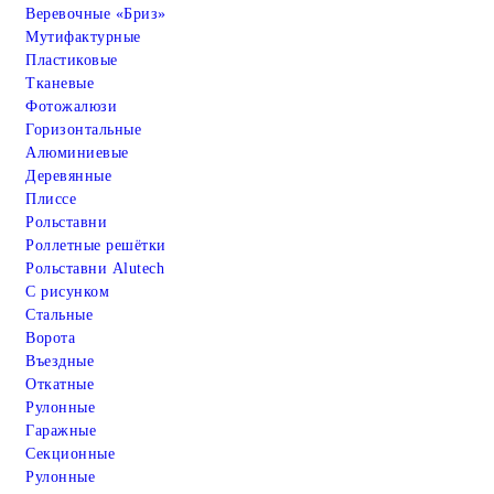
Веревочные «Бриз»
Мутифактурные
Пластиковые
Тканевые
Фотожалюзи
Горизонтальные
Алюминиевые
Деревянные
Плиссе
Рольставни
Роллетные решётки
Рольставни Alutech
С рисунком
Стальные
Ворота
Въездные
Откатные
Рулонные
Гаражные
Cекционные
Рулонные